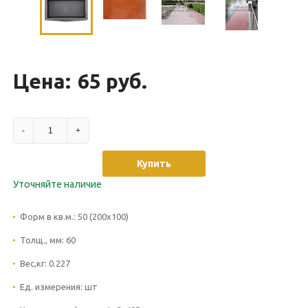
Цена:
65 руб.
-
+
Купить
Уточняйте наличие
Форм в кв.м.:
50 (200х100)
Толщ., мм:
60
Вес,кг:
0.227
Ед. измерения:
шт