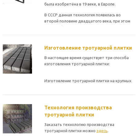
была изобретёна в 19 веке, в Европе.
В СССР данная технология появилась во
второй половине двадцатого века, при этом
сначала было освоено производство
квадратных железобетонных изделий,
фигурную плитку начали производить в России
в 90-х годах.
Изготовление тротуарной плитки
В настоящее время существует три способа
изготовления тротуарной плитки:
Изготовление тротуарной плитки на крупных
предприятиях ЖБИ методом литья в
металлические формы с последующей
шлифовкой на специальном оборудовании.
Такая продукция в условиях новых
Технология производства
экономических отношений и острой
тротуарной плитки
конкуренции практически не пользуется
спросом вследствие своей невыразительности
Заказать технологию производства
и крайне скудного ассортимента, делается
тротуарной плитки можно
здесь
.
скорее по старинке и видимо скоро совсем