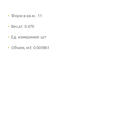
Форм в кв.м.:
11
Вес,кг:
0.470
Ед. измерения:
шт
Объем, м3:
0.003861