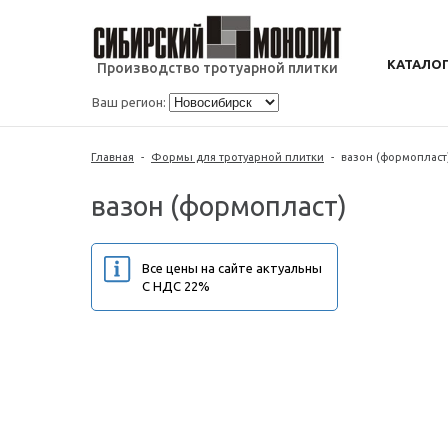
КАТАЛО
Производство тротуарной плитки
Ваш регион:
Главная
-
Формы для тротуарной плитки
-
вазон (формопласт
вазон (формопласт)
Все цены на сайте актуальны
С НДС 22%