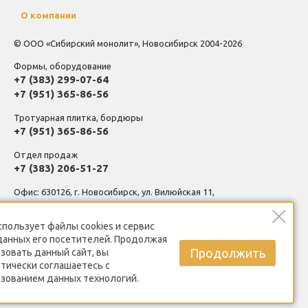
О компании
© ООО «Сибирский монолит», Новосибирск 2004-2026
Формы, оборудование
+7 (383) 299-07-64
+7 (951) 365-86-56
Тротуарная плитка, бордюры
+7 (951) 365-86-56
Отдел продаж
+7 (383) 206-51-27
Офис: 630126, г. Новосибирск, ул. Вилюйская 11,
помещение 1-3, вход в цоколь между подъездами.
спользует
файлы cookies
и сервис
Производственная база, склад: 630126, г. Новосибирск, ул.
данных его посетителей. Продолжая
Выборная, 201, корпус 5
Продолжить
зовать данный сайт, вы
тически соглашаетесь с
Политика конфиденциальности
зованием данных технологий.
Пользовательское соглашение