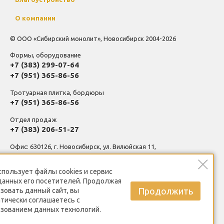
О компании
© ООО «Сибирский монолит», Новосибирск 2004-2026
Формы, оборудование
+7 (383) 299-07-64
+7 (951) 365-86-56
Тротуарная плитка, бордюры
+7 (951) 365-86-56
Отдел продаж
+7 (383) 206-51-27
Офис: 630126, г. Новосибирск, ул. Вилюйская 11,
помещение 1-3, вход в цоколь между подъездами.
спользует
файлы cookies
и сервис
Производственная база, склад: 630126, г. Новосибирск, ул.
данных его посетителей. Продолжая
Выборная, 201, корпус 5
Продолжить
зовать данный сайт, вы
тически соглашаетесь с
Политика конфиденциальности
зованием данных технологий.
Пользовательское соглашение