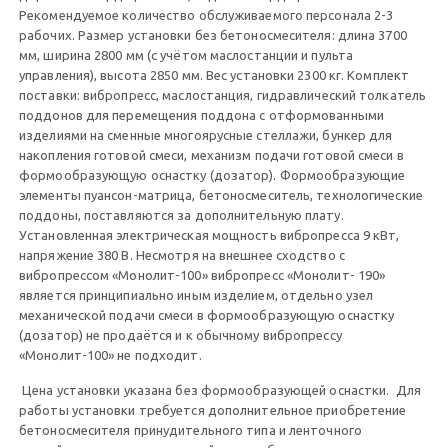
Рекомендуемое количество обслуживаемого персонала 2-3
рабочих. Размер установки без бетоносмесителя: длина 3700
мм, ширина 2800 мм (с учётом маслостанции и пульта
управления), высота 2850 мм. Вес установки 2300 кг. Комплект
поставки: вибропресс, маслостанция, гидравлический толкатель
поддонов для перемещения поддона с отформованными
изделиями на сменные многоярусные стеллажи, бункер для
накопления готовой смеси, механизм подачи готовой смеси в
формообразующую оснастку (дозатор). Формообразующие
элементы пуансон-матрица, бетоносмеситель, технологические
поддоны, поставляются за дополнительную плату.
Установленная электрическая мощность вибропресса 9 кВт,
напряжение 380 В. Несмотря на внешнее сходство с
вибропрессом «Монолит-100» вибропресс «Монолит- 190»
является принципиально иным изделием, отдельно узел
механической подачи смеси в формообразующую оснастку
(дозатор) не продаётся и к обычному вибропрессу
«Монолит-100» не подходит.
Цена установки указана без формообразующей оснастки. Для
работы установки требуется дополнительное приобретение
бетоносмесителя принудительного типа и ленточного