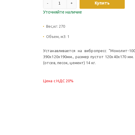
Купить
-
+
Уточняйте наличие
Вес,кг:
270
Объем, м3:
1
Устанавливается на вибропресс "Монолит-10
390х120х190мм., размер пустот 120х40х170 мм.
(отсев, песок, цемент) 14 кг.
Цена с НДС 20%