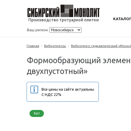
КАТАЛО
Производство тротуарной плитки
Ваш регион:
Главная
-
Вибропрессы
-
Вибропресс гидравлический «Монол
Формообразующий элемент 
двухпустотный»
Все цены на сайте актуальны
С НДС 22%
Хит